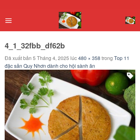
Chuyển
đến
nội
dung
4_1_32fbb_df62b
Đã xuất bản
5 Tháng 4, 2025
lúc
480 × 358
trong
Top 11
đặc sản Quy Nhơn dành cho hội sành ăn