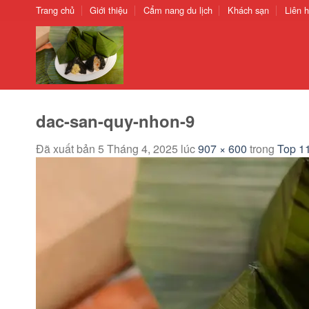
Chuyển
Trang chủ
Giới thiệu
Cẩm nang du lịch
Khách sạn
Liên 
đến
nội
dung
dac-san-quy-nhon-9
Đã xuất bản
5 Tháng 4, 2025
lúc
907 × 600
trong
Top 1