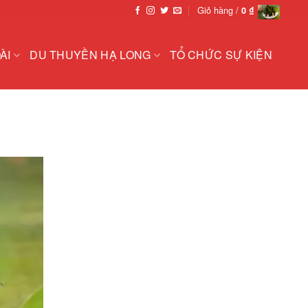
Giỏ hàng /
0
₫
ÀI
DU THUYỀN HẠ LONG
TỔ CHỨC SỰ KIỆN