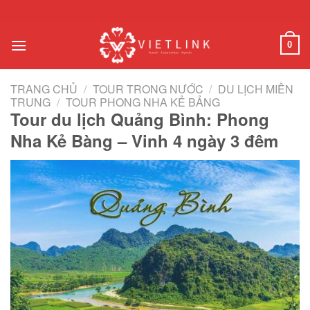
Chuyển
đến
nội
0
dung
TRANG CHỦ
/
TOUR TRONG NƯỚC
/
DU LỊCH MIỀN
TRUNG
/
TOUR PHONG NHA KẺ BẢNG
Tour du lịch Quảng Bình: Phong
Nha Kẻ Bàng – Vinh 4 ngày 3 đêm