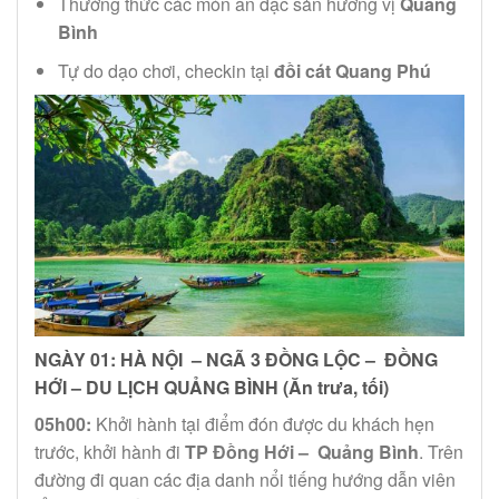
Thưởng thức các món ăn đặc sản hương vị
Quảng
Bình
Tự do dạo chơi, checkin tại
đồi cát Quang Phú
NGÀY 01: HÀ NỘI – NGÃ 3 ĐỒNG LỘC – ĐỒNG
HỚI – DU LỊCH QUẢNG BÌNH (Ăn trưa, tối)
05h00:
Khởi hành tại điểm đón được du khách hẹn
trước, khởi hành đi
TP Đồng Hới – Quảng Bình
. Trên
đường đi quan các địa danh nổi tiếng hướng dẫn viên