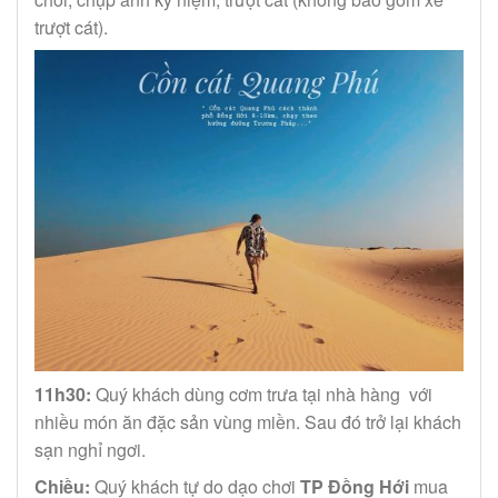
trượt cát).
11h30:
Quý khách dùng cơm trưa tại nhà hàng với
nhiều món ăn đặc sản vùng miền. Sau đó trở lại khách
sạn nghỉ ngơi.
Chiều:
Quý khách tự do dạo chơi
TP Đồng Hới
mua