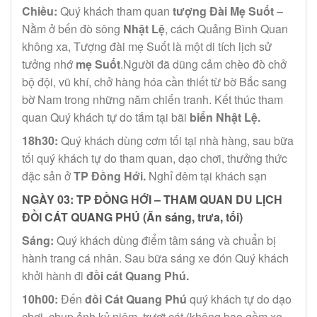
Chiều:
Quý khách tham quan
tượng Đài Mẹ Suốt
–
Nằm ở bến đò sông
Nhật Lệ
, cách Quảng Bình Quan
không xa, Tượng đài mẹ Suốt là một di tích lịch sử
tưởng nhớ
mẹ Suốt
.Người đã dũng cảm chèo đò chở
bộ đội, vũ khí, chở hàng hóa cần thiết từ bờ Bắc sang
bờ Nam trong những năm chiến tranh. Kết thúc tham
quan Quý khách tự do tắm tại bãi
biển Nhật Lệ.
18h30:
Quý khách dùng cơm tối tại nhà hàng, sau bữa
tối quý khách tự do tham quan, dạo chơi, thưởng thức
đặc sản ở
TP Đồng Hới.
Nghỉ đêm tại khách sạn
NGÀY 03:
TP ĐỒNG HỚI – THAM QUAN DU LỊCH
ĐỒI CÁT QUANG PHÚ
(Ăn sáng, trưa, tối)
Sáng:
Quý khách dùng điểm tâm sáng và chuẩn bị
hành trang cá nhân. Sau bữa sáng xe đón Quý khách
khởi hành đi
đồi cát Quang Phú.
10h00:
Đến
đồi Cát Quang Phú
quý khách tự do dạo
chơi, chụp ảnh kỷ niệm, trượt cát (không bao gồm xe