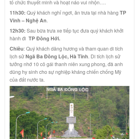
tổ chức thuyết minh và hoạt náo vui nhộn….
11h30:
Quý khách nghỉ ngơi, ăn trưa tại nhà hàng
TP
Vinh – Nghệ An
.
12h30:
Sau bữa trưa xe tiếp tục đưa quý khách khởi
hành đi
TP Đồng Hới.
Chiều
: Quý khách dâng hương và tham quan di tích
lịch sử
Ngã Ba Đồng Lộc, Hà Tĩnh
. Di tích lịch sử
tưởng nhớ 10 cô gái thanh niên xung phong, đã anh
dũng hy sinh cho sự nghiệp kháng chiến chống Mỹ
của đất nước ta.