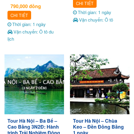
CHI TIẾT
790,000
đồng
Thời gian: 1 ngày
CHI TIẾT
Vận chuyển: Ô tô
Thời gian: 1 ngày
Vận chuyển: Ô tô du
lịch
Tour Hà Nội – Ba Bể –
Tour Hà Nội – Chùa
Cao Bằng 3N2Đ: Hành
Keo – Đền Đồng Bằng
trình Trải Nghiệm Đông
1 ngày