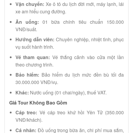
Vận chuyển:
Xe ô tô du lịch đời mới, máy lạnh, lái
xe am hiểu cung đường.
Ăn uống:
01 bữa chính tiêu chuẩn 150.000
VNĐ/suất.
Hướng dẫn viên:
Chuyên nghiệp, nhiệt tình, phục
vụ suốt hành trình.
Vé tham quan:
Vé thắng cảnh vào cửa một lần
theo chương trình.
Bảo hiểm:
Bảo hiểm du lịch mức đền bù tối đa
30.000.000 VNĐ/vụ.
Khác:
Nước uống (01 chai/ngày), thuế VAT.
Giá Tour Không Bao Gồm
Cáp treo:
Vé cáp treo khứ hồi Yên Tử (350.000
VNĐ/khách).
Cá nhân:
Đồ uống trong bữa ăn, chi phí mua sắm,