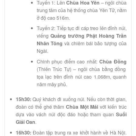
Tuyến 1: Lên
Chùa Hoa Yên
– ngôi chùa
trung tâm của hệ thống chùa Yên Tử, nằm
ở độ cao 516m.
Tuyến 2: Tiếp tục đi cáp treo lên đỉnh núi,
viếng
Quảng trường Phật Hoàng Trần
Nhân Tông
và chiêm bái bảo tượng của
Ngài.
Chinh phục điểm cao nhất:
Chùa Đồng
(Thiên Trúc Tự) – ngôi chùa bằng đồng
tọa lạc trên đỉnh núi cao 1.068m, quanh
năm mây phủ.
15h30:
Quý khách đi xuống núi. Nếu còn thời gian,
đoàn có thể ghé thăm
Chùa Một Mái
với kiến trúc
dựa vào vách núi độc đáo hoặc tham quan
Suối
Giải Oan
.
16h30:
Đoàn tập trung ra xe khởi hành về Hà Nội.