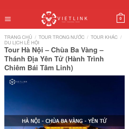
Chuyển
đến
nội
0
dung
TRANG CHỦ
/
TOUR TRONG NƯỚC
/
TOUR KHÁC
/
DU LỊCH LỄ HỘI
Tour Hà Nội – Chùa Ba Vàng –
Thánh Địa Yên Tử (Hành Trình
Chiêm Bái Tâm Linh)