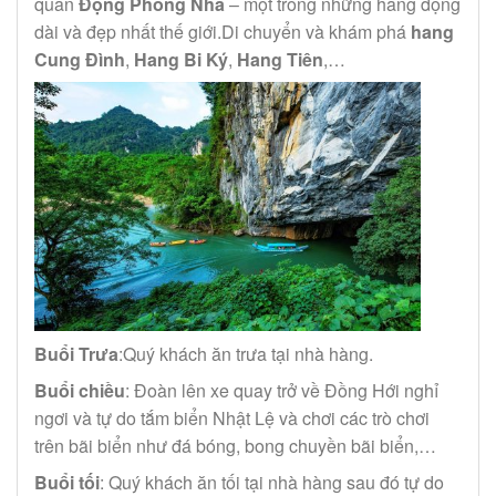
quan
Động Phong Nha
– một trong những hang động
dài và đẹp nhất thế giới.Di chuyển và khám phá
hang
Cung Đình
,
Hang Bi Ký
,
Hang Tiên
,…
Buổi Trưa
:Quý khách ăn trưa tại nhà hàng.
Buổi chiều
: Đoàn lên xe quay trở về Đồng Hới nghỉ
ngơi và tự do tắm biển Nhật Lệ và chơi các trò chơi
trên bãi biển như đá bóng, bong chuyền bãi biển,…
Buổi tối
: Quý khách ăn tối tại nhà hàng sau đó tự do