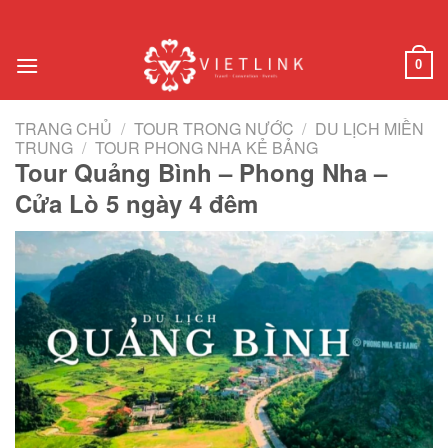
Chuyển
đến
nội
0
dung
TRANG CHỦ
/
TOUR TRONG NƯỚC
/
DU LỊCH MIỀN
TRUNG
/
TOUR PHONG NHA KẺ BẢNG
Tour Quảng Bình – Phong Nha –
Cửa Lò 5 ngày 4 đêm