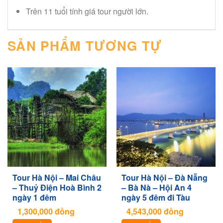
Trên 11 tuổi tính giá tour người lớn.
SẢN PHẨM TƯƠNG TỰ
Tour Hà Nội – Mai Châu
Tour Hà Nội – Đà Nẵng
– Thuỷ Điện Hoà Bình 2
– Bà Nà – Hội An 4
ngày 1 đêm
ngày 5 đêm đi Tàu
1,300,000
đồng
4,543,000
đồng