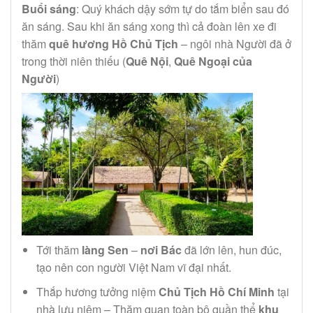
Buổi sáng
: Quý khách dậy sớm tự do tắm biển sau đó
ăn sáng. Sau khi ăn sáng xong thì cả đoàn lên xe đi
thăm
quê hương Hồ Chủ Tịch
– ngôi nhà Người đã ở
trong thời niên thiếu (
Quê Nội
,
Quê Ngoại của
Người
)
Tới thăm
làng Sen
–
nơi Bác
đã lớn lên, hun đúc,
tạo nên con người Việt Nam vĩ đại nhất.
Thắp hương tưởng niệm
Chủ Tịch Hồ Chí Minh
tại
nhà lưu niệm – Thăm quan toàn bộ quần thể
khu