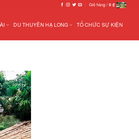
Giỏ hàng /
0
₫
ÀI
DU THUYỀN HẠ LONG
TỔ CHỨC SỰ KIỆN