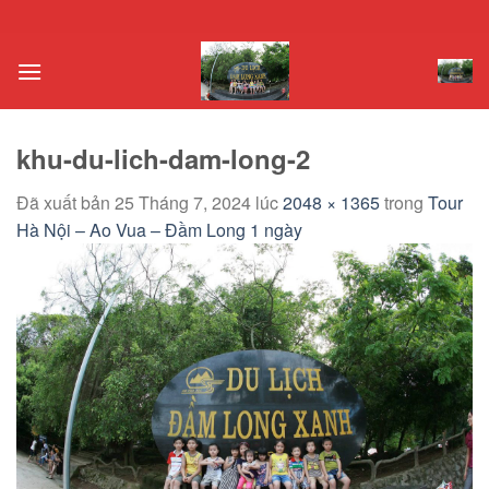
Chuyển
đến
nội
dung
khu-du-lich-dam-long-2
Đã xuất bản
25 Tháng 7, 2024
lúc
2048 × 1365
trong
Tour
Hà Nội – Ao Vua – Đầm Long 1 ngày