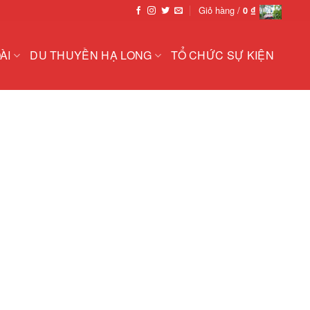
Giỏ hàng /
0
₫
ÀI
DU THUYỀN HẠ LONG
TỔ CHỨC SỰ KIỆN