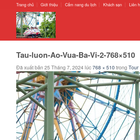
Chuyển
Trang chủ
Giới thiệu
Cẩm nang du lịch
Khách sạn
Liên 
đến
nội
dung
Tau-luon-Ao-Vua-Ba-Vi-2-768×510
Đã xuất bản
25 Tháng 7, 2024
lúc
768 × 510
trong
Tour