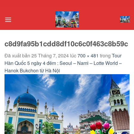
Chuyển
đến
nội
dung
c8d9fa95b1cdd8df10c6c0f463c8b59c
Đã xuất bản
25 Tháng 7, 2024
lúc
700 × 481
trong
Tour
Hàn Quốc 5 ngày 4 đêm : Seoul – Nami – Lotte World –
Hanok Bukchon từ Hà Nội