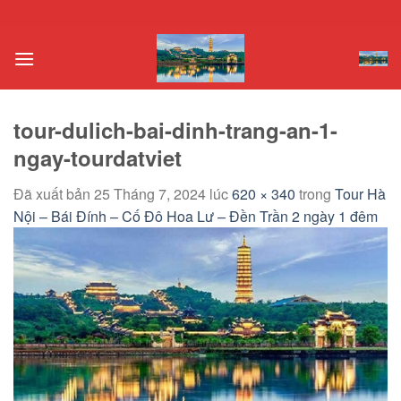
Chuyển
đến
nội
dung
tour-dulich-bai-dinh-trang-an-1-
ngay-tourdatviet
Đã xuất bản
25 Tháng 7, 2024
lúc
620 × 340
trong
Tour Hà
Nội – Bái Đính – Cố Đô Hoa Lư – Đền Trần 2 ngày 1 đêm