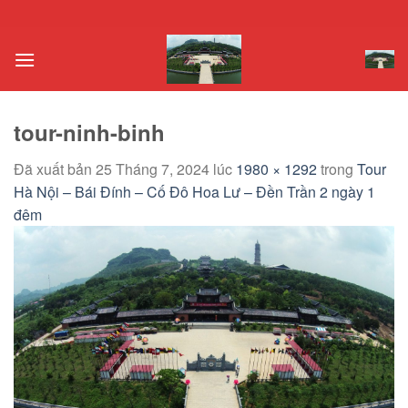
Chuyển
đến
nội
dung
tour-ninh-binh
Đã xuất bản
25 Tháng 7, 2024
lúc
1980 × 1292
trong
Tour
Hà Nội – Bái Đính – Cố Đô Hoa Lư – Đền Trần 2 ngày 1
đêm