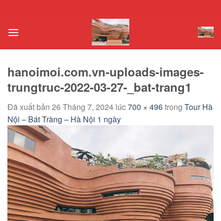
Chuyển
đến
nội
dung
hanoimoi.com.vn-uploads-images-
trungtruc-2022-03-27-_bat-trang1
Đã xuất bản
26 Tháng 7, 2024
lúc
700 × 496
trong
Tour Hà
Nội – Bát Tràng – Hà Nội 1 ngày