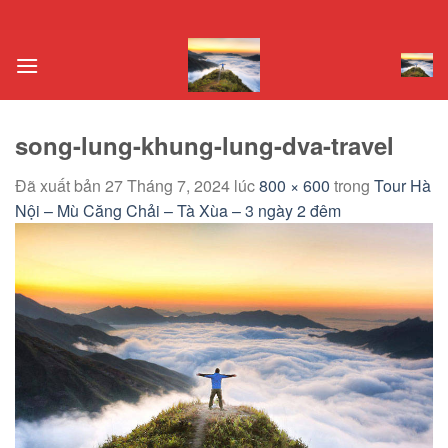
Chuyển
đến
nội
dung
song-lung-khung-lung-dva-travel
Đã xuất bản
27 Tháng 7, 2024
lúc
800 × 600
trong
Tour Hà
Nội – Mù Căng Chải – Tà Xùa – 3 ngày 2 đêm