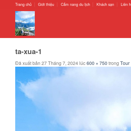
Chuyển
Trang chủ
Giới thiệu
Cẩm nang du lịch
Khách sạn
Liên 
đến
nội
dung
ta-xua-1
Đã xuất bản
27 Tháng 7, 2024
lúc
600 × 750
trong
Tour