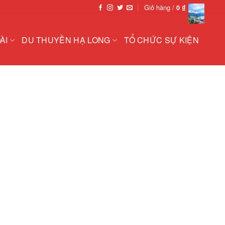
Giỏ hàng /
0
₫
ÀI
DU THUYỀN HẠ LONG
TỔ CHỨC SỰ KIỆN