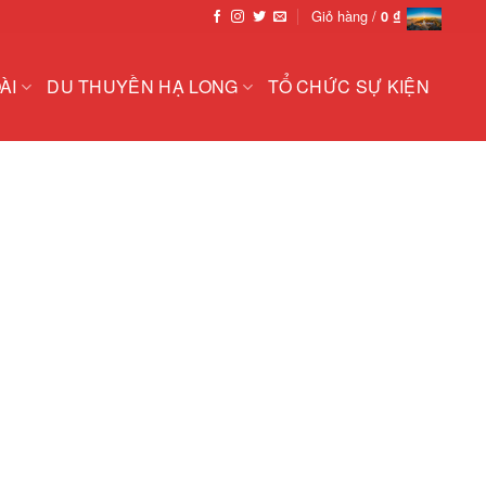
Giỏ hàng /
0
₫
ÀI
DU THUYỀN HẠ LONG
TỔ CHỨC SỰ KIỆN