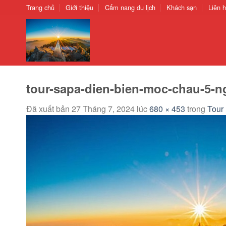
Chuyển
Trang chủ
Giới thiệu
Cẩm nang du lịch
Khách sạn
Liên 
đến
nội
dung
tour-sapa-dien-bien-moc-chau-5-
Đã xuất bản
27 Tháng 7, 2024
lúc
680 × 453
trong
Tour