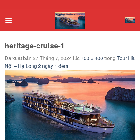
Chuyển
đến
nội
dung
heritage-cruise-1
Đã xuất bản
27 Tháng 7, 2024
lúc
700 × 400
trong
Tour Hà
Nội – Hạ Long 2 ngày 1 đêm