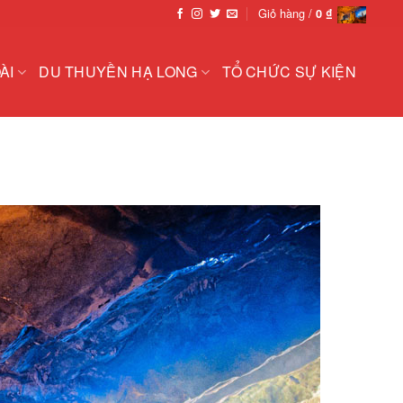
Giỏ hàng /
0
₫
ÀI
DU THUYỀN HẠ LONG
TỔ CHỨC SỰ KIỆN