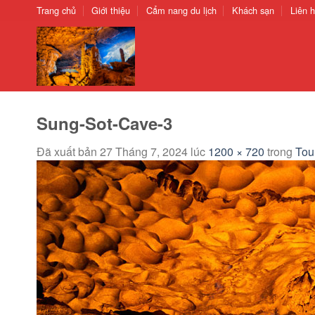
Chuyển
Trang chủ
Giới thiệu
Cẩm nang du lịch
Khách sạn
Liên 
đến
nội
dung
Sung-Sot-Cave-3
Đã xuất bản
27 Tháng 7, 2024
lúc
1200 × 720
trong
Tou