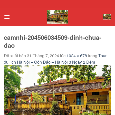
Chuyển
đến
nội
dung
camnhi-204506034509-dinh-chua-
dao
Đã xuất bản
31 Tháng 7, 2024
lúc
1024 × 678
trong
Tour
du lịch Hà Nội – Côn Đảo – Hà Nội 3 Ngày 2 Đêm