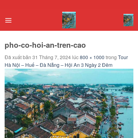
Chuyển
đến
nội
dung
pho-co-hoi-an-tren-cao
Đã xuất bản
31 Tháng 7, 2024
lúc
800 × 1000
trong
Tour
Hà Nội – Huế – Đà Nẵng – Hội An 3 Ngày 2 Đêm