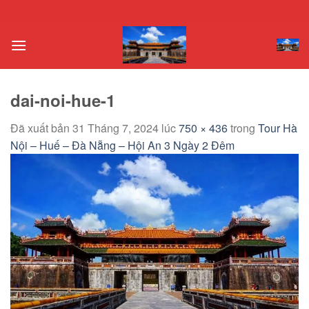
Chuyển
đến
nội
dung
dai-noi-hue-1
Đã xuất bản
31 Tháng 7, 2024
lúc
750 × 436
trong
Tour Hà
Nội – Huế – Đà Nẵng – Hội An 3 Ngày 2 Đêm