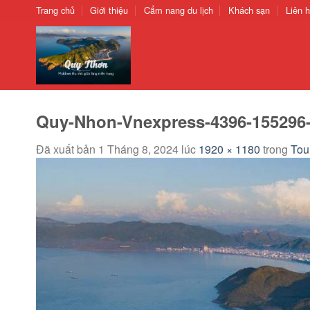
Chuyển
Trang chủ
Giới thiệu
Cẩm nang du lịch
Khách sạn
Liên 
đến
nội
dung
Quy-Nhon-Vnexpress-4396-155296-
Đã xuất bản
1 Tháng 8, 2024
lúc
1920 × 1180
trong
Tou