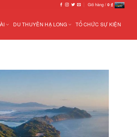
Giỏ hàng /
0
₫
ÀI
DU THUYỀN HẠ LONG
TỔ CHỨC SỰ KIỆN