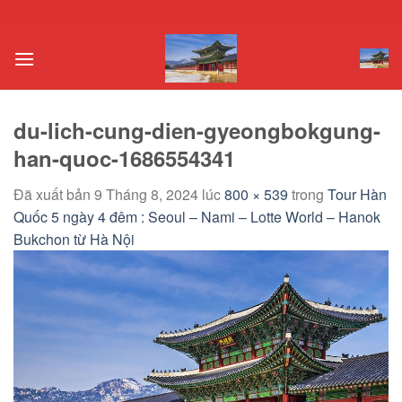
Chuyển
đến
nội
dung
du-lich-cung-dien-gyeongbokgung-
han-quoc-1686554341
Đã xuất bản
9 Tháng 8, 2024
lúc
800 × 539
trong
Tour Hàn
Quốc 5 ngày 4 đêm : Seoul – Nami – Lotte World – Hanok
Bukchon từ Hà Nội