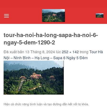
Chuyển
đến
nội
dung
tour-ha-noi-ha-long-sapa-ha-noi-6-
ngay-5-dem-1290-2
Đã xuất bản
13 Tháng 8, 2024
lúc
252 × 142
trong
Tour Hà
Nội – Ninh Bình – Hạ Long – Sapa 6 Ngày 5 Đêm
Hiện cả chức năng bình luận và tạo đường dẫn kết nối bị khóa.