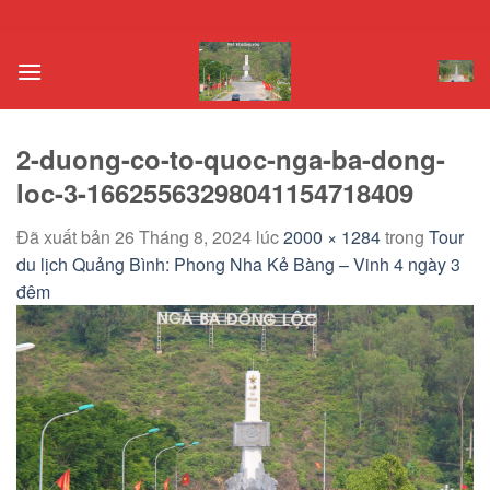
Chuyển
đến
nội
dung
2-duong-co-to-quoc-nga-ba-dong-
loc-3-16625563298041154718409
Đã xuất bản
26 Tháng 8, 2024
lúc
2000 × 1284
trong
Tour
du lịch Quảng Bình: Phong Nha Kẻ Bàng – Vinh 4 ngày 3
đêm