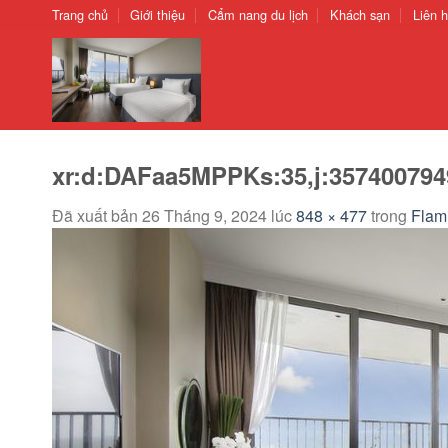
Chuyển
Trang chủ
Giới thiệu
Cẩm nang du lịch
Khách sạn
Liên 
đến
nội
dung
xr:d:DAFaa5MPPKs:35,j:357400794
Đã xuất bản
26 Tháng 9, 2024
lúc
848 × 477
trong
Flam