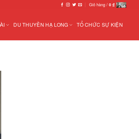
Giỏ hàng /
0
₫
ÀI
DU THUYỀN HẠ LONG
TỔ CHỨC SỰ KIỆN