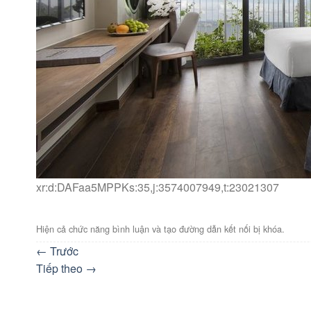
xr:d:DAFaa5MPPKs:35,j:3574007949,t:23021307
Hiện cả chức năng bình luận và tạo đường dẫn kết nối bị khóa.
←
Trước
Tiếp theo
→