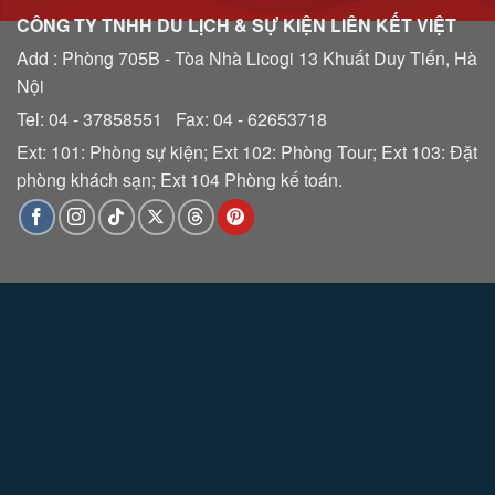
CÔNG TY TNHH DU LỊCH & SỰ KIỆN LIÊN KẾT VIỆT
Add : Phòng 705B - Tòa Nhà Licogi 13 Khuất Duy Tiến, Hà
Nội
Tel: 04 - 37858551 Fax: 04 - 62653718
Ext: 101: Phòng sự kiện; Ext 102: Phòng Tour; Ext 103: Đặt
phòng khách sạn; Ext 104 Phòng kế toán.