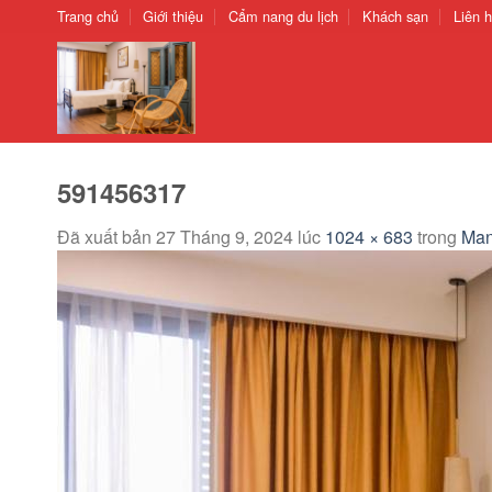
Chuyển
Trang chủ
Giới thiệu
Cẩm nang du lịch
Khách sạn
Liên 
đến
nội
dung
591456317
Đã xuất bản
27 Tháng 9, 2024
lúc
1024 × 683
trong
Man