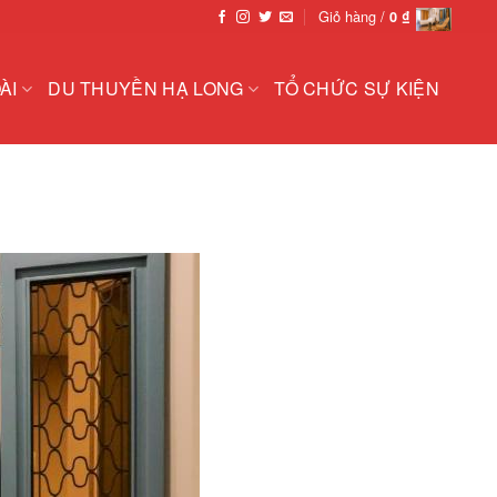
Giỏ hàng /
0
₫
ÀI
DU THUYỀN HẠ LONG
TỔ CHỨC SỰ KIỆN