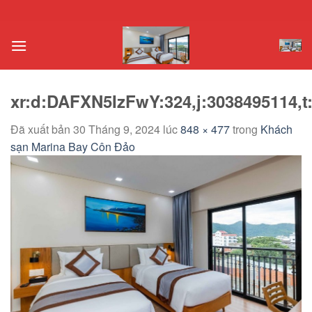
Chuyển
đến
nội
dung
xr:d:DAFXN5IzFwY:324,j:3038495114,t
Đã xuất bản
30 Tháng 9, 2024
lúc
848 × 477
trong
Khách
sạn Marina Bay Côn Đảo