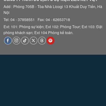
Add : Phòng 705B - Tòa Nhà Licogi 13 Khuất Duy Tiến, Hà
Nội
Tel: 04 - 37858551 Fax: 04 - 62653718
Ext: 101: Phòng sự kiện; Ext 102: Phòng Tour; Ext 103: Đặt
phòng khách sạn; Ext 104 Phòng kế toán.