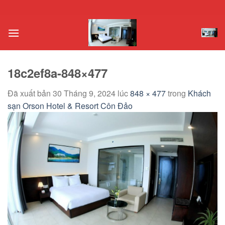
Chuyển
đến
nội
dung
18c2ef8a-848×477
Đã xuất bản
30 Tháng 9, 2024
lúc
848 × 477
trong
Khách
sạn Orson Hotel & Resort Côn Đảo