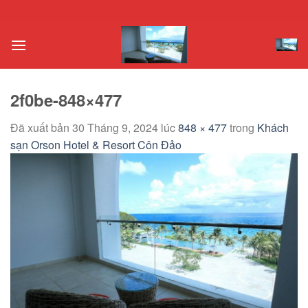
Chuyển
đến
nội
dung
2f0be-848×477
Đã xuất bản
30 Tháng 9, 2024
lúc
848 × 477
trong
Khách
sạn Orson Hotel & Resort Côn Đảo