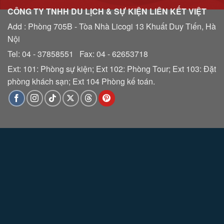
CÔNG TY TNHH DU LỊCH & SỰ KIỆN LIÊN KẾT VIỆT
Add : Phòng 705B - Tòa Nhà Licogi 13 Khuất Duy Tiến, Hà
Nội
Tel: 04 - 37858551 Fax: 04 - 62653718
Ext: 101: Phòng sự kiện; Ext 102: Phòng Tour; Ext 103: Đặt
phòng khách sạn; Ext 104 Phòng kế toán.