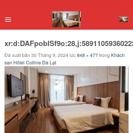
Chuyển
đến
nội
dung
xr:d:DAFpoblSf9o:28,j:5891105936022
Đã xuất bản
30 Tháng 9, 2024
lúc
848 × 477
trong
Khách
sạn Hôtel Colline Đà Lạt