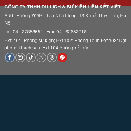
CÔNG TY TNHH DU LỊCH & SỰ KIỆN LIÊN KẾT VIỆT
Add : Phòng 705B - Tòa Nhà Licogi 13 Khuất Duy Tiến, Hà
Nội
Tel: 04 - 37858551 Fax: 04 - 62653718
Ext: 101: Phòng sự kiện; Ext 102: Phòng Tour; Ext 103: Đặt
phòng khách sạn; Ext 104 Phòng kế toán.