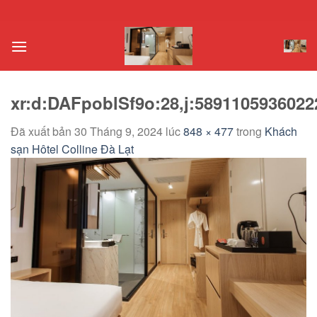
Chuyển
đến
nội
dung
xr:d:DAFpoblSf9o:28,j:5891105936022
Đã xuất bản
30 Tháng 9, 2024
lúc
848 × 477
trong
Khách
sạn Hôtel Colline Đà Lạt