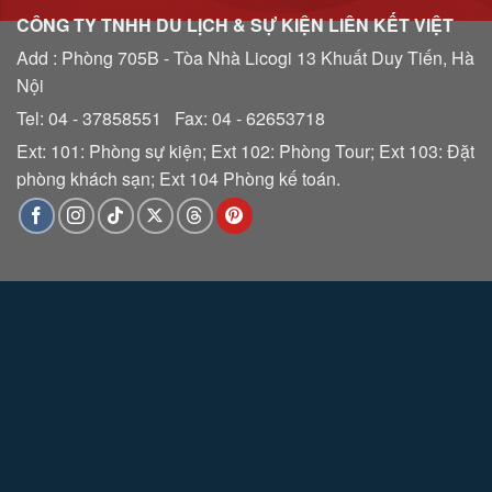
CÔNG TY TNHH DU LỊCH & SỰ KIỆN LIÊN KẾT VIỆT
Add : Phòng 705B - Tòa Nhà Licogi 13 Khuất Duy Tiến, Hà
Nội
Tel: 04 - 37858551 Fax: 04 - 62653718
Ext: 101: Phòng sự kiện; Ext 102: Phòng Tour; Ext 103: Đặt
phòng khách sạn; Ext 104 Phòng kế toán.