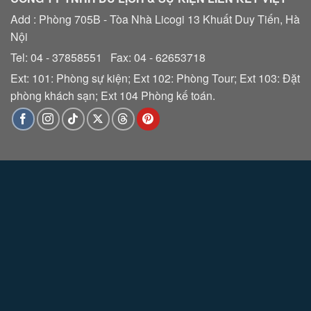
Add : Phòng 705B - Tòa Nhà Licogi 13 Khuất Duy Tiến, Hà
Nội
Tel: 04 - 37858551 Fax: 04 - 62653718
Ext: 101: Phòng sự kiện; Ext 102: Phòng Tour; Ext 103: Đặt
phòng khách sạn; Ext 104 Phòng kế toán.