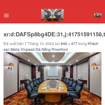
Chuyển
đến
nội
dung
xr:d:DAFSp8bg4DE:31,j:41751591158,
Đã xuất bản
7 Tháng 10, 2024
lúc
848 × 477
trong
Khách
sạn Melia Vinpearl Đà Nẵng Riverfront