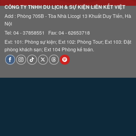
CÔNG TY TNHH DU LỊCH & SỰ KIỆN LIÊN KẾT VIỆT
Add : Phòng 705B - Tòa Nhà Licogi 13 Khuất Duy Tiến, Hà
Nội
Tel: 04 - 37858551 Fax: 04 - 62653718
Ext: 101: Phòng sự kiện; Ext 102: Phòng Tour; Ext 103: Đặt
phòng khách sạn; Ext 104 Phòng kế toán.