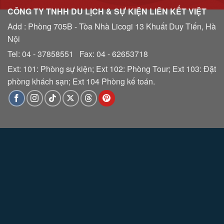
CÔNG TY TNHH DU LỊCH & SỰ KIỆN LIÊN KẾT VIỆT
Add : Phòng 705B - Tòa Nhà Licogi 13 Khuất Duy Tiến, Hà
Nội
Tel: 04 - 37858551 Fax: 04 - 62653718
Ext: 101: Phòng sự kiện; Ext 102: Phòng Tour; Ext 103: Đặt
phòng khách sạn; Ext 104 Phòng kế toán.