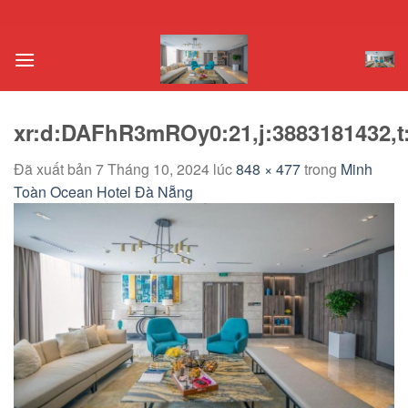
Chuyển
đến
nội
dung
xr:d:DAFhR3mROy0:21,j:3883181432,t
Đã xuất bản
7 Tháng 10, 2024
lúc
848 × 477
trong
Minh
Toàn Ocean Hotel Đà Nẵng