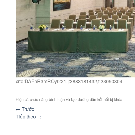
xr:d:DAFhR3mROy0:21,j:3883181432,t:23050304
Hiện cả chức năng bình luận và tạo đường dẫn kết nối bị khóa.
←
Trước
Tiếp theo
→