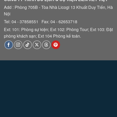
Add : Phòng 705B - Tòa Nhà Licogi 13 Khuất Duy Tiến, Hà
Nội
Tel: 04 - 37858551 Fax: 04 - 62653718
Ext: 101: Phòng sự kiện; Ext 102: Phòng Tour; Ext 103: Đặt
phòng khách sạn; Ext 104 Phòng kế toán.