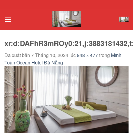
Chuyển
đến
nội
dung
xr:d:DAFhR3mROy0:21,j:3883181432,t
Đã xuất bản
7 Tháng 10, 2024
lúc
848 × 477
trong
Minh
Toàn Ocean Hotel Đà Nẵng