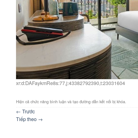
xr:d:DAFaykmRe8s:77,j:43382792390,t:23031604
Hiện cả chức năng bình luận và tạo đường dẫn kết nối bị khóa.
←
Trước
Tiếp theo
→