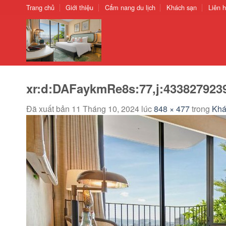
Chuyển
Trang chủ
Giới thiệu
Cẩm nang du lịch
Khách sạn
Liên 
đến
nội
dung
xr:d:DAFaykmRe8s:77,j:4338279239
Đã xuất bản
11 Tháng 10, 2024
lúc
848 × 477
trong
Khá