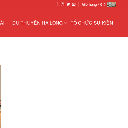
Giỏ hàng /
0
₫
ÀI
DU THUYỀN HẠ LONG
TỔ CHỨC SỰ KIỆN