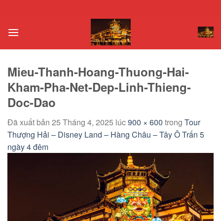
Chuyển
đến
nội
dung
Mieu-Thanh-Hoang-Thuong-Hai-
Kham-Pha-Net-Dep-Linh-Thieng-
Doc-Dao
Đã xuất bản
25 Tháng 4, 2025
lúc
900 × 600
trong
Tour
Thượng Hải – Disney Land – Hàng Châu – Tây Ô Trấn 5
ngày 4 đêm