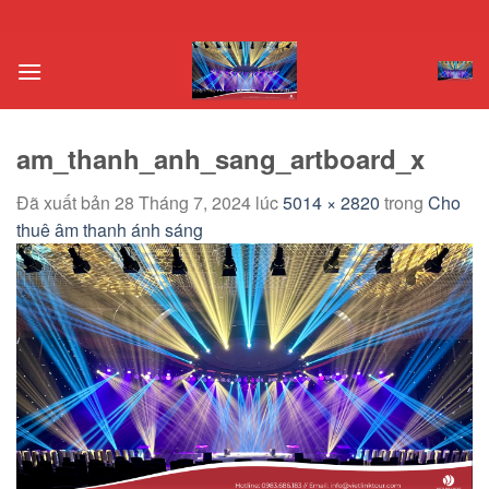
Chuyển
đến
nội
dung
am_thanh_anh_sang_artboard_x
Đã xuất bản
28 Tháng 7, 2024
lúc
5014 × 2820
trong
Cho
thuê âm thanh ánh sáng