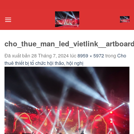
Chuyển
đến
nội
dung
cho_thue_man_led_vietlink__artboar
Đã xuất bản
28 Tháng 7, 2024
lúc
8959 × 5972
trong
Cho
thuê thiết bị tổ chức hội thảo, hội nghị