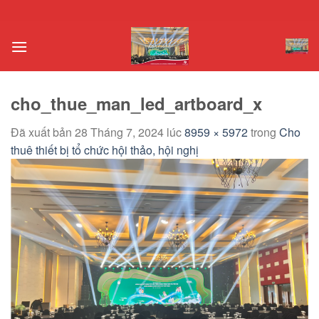
Chuyển
đến
nội
dung
cho_thue_man_led_artboard_x
Đã xuất bản
28 Tháng 7, 2024
lúc
8959 × 5972
trong
Cho
thuê thiết bị tổ chức hội thảo, hội nghị