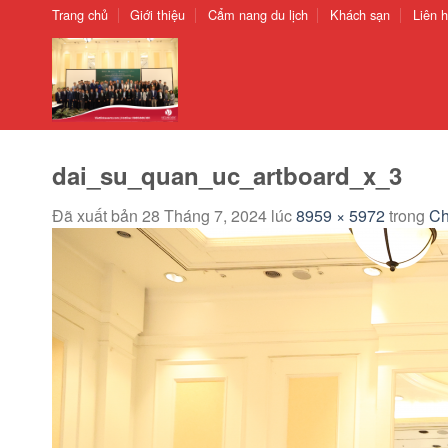
Chuyển
Trang chủ
Giới thiệu
Cẩm nang du lịch
Khách sạn
Liên 
đến
nội
dung
dai_su_quan_uc_artboard_x_3
Đã xuất bản
28 Tháng 7, 2024
lúc
8959 × 5972
trong
Ch