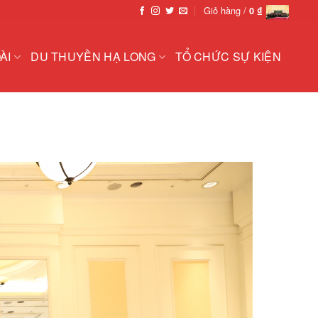
Giỏ hàng /
0
₫
ÀI
DU THUYỀN HẠ LONG
TỔ CHỨC SỰ KIỆN