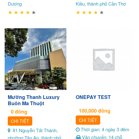
Dương
Kiều, thành phố Cần Thơ
★
★
★
★
★
★
★
★
★
★
Mường Thanh Luxury
ONEPAY TEST
Buôn Ma Thuột
100,000
đồng
0
đồng
CHI TIẾT
CHI TIẾT
Thời gian: 4 ngày 3 đêm
81 Nguyễn Tất Thành,
Vận chuyển: 14 chỗ
phường Tân An, thành phố