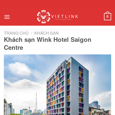
Chuyển
đến
nội
0
dung
TRANG CHỦ
/
KHÁCH SẠN
Khách sạn Wink Hotel Saigon
Centre