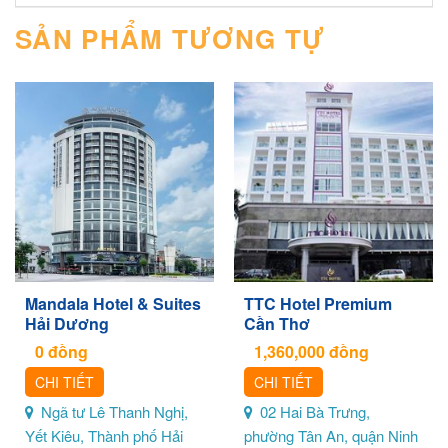
SẢN PHẨM TƯƠNG TỰ
Mandala Hotel & Suites
TTC Hotel Premium
Hải Dương
Cần Thơ
0
đồng
1,360,000
đồng
CHI TIẾT
CHI TIẾT
Ngã tư Lê Thanh Nghị,
02 Hai Bà Trưng,
Yết Kiêu, Thành phố Hải
phường Tân An, quận Ninh