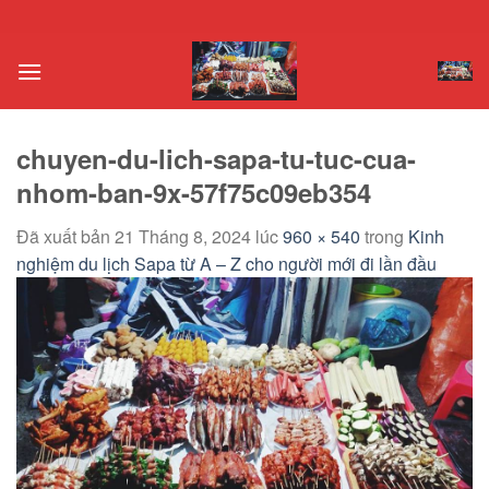
Chuyển
đến
nội
dung
chuyen-du-lich-sapa-tu-tuc-cua-
nhom-ban-9x-57f75c09eb354
Đã xuất bản
21 Tháng 8, 2024
lúc
960 × 540
trong
Kinh
nghiệm du lịch Sapa từ A – Z cho người mới đi lần đầu