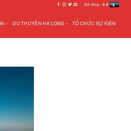
Giỏ hàng /
0
₫
ÀI
DU THUYỀN HẠ LONG
TỔ CHỨC SỰ KIỆN