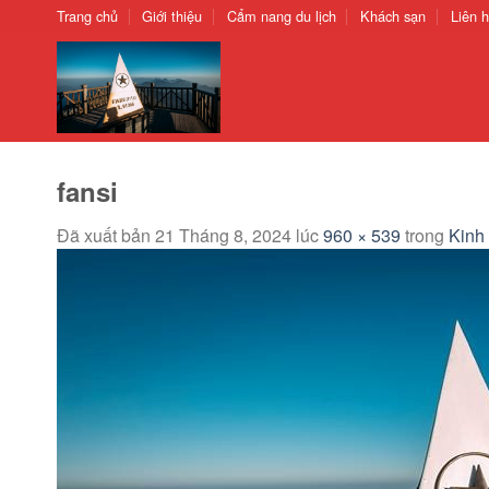
Chuyển
Trang chủ
Giới thiệu
Cẩm nang du lịch
Khách sạn
Liên 
đến
nội
dung
fansi
Đã xuất bản
21 Tháng 8, 2024
lúc
960 × 539
trong
Kinh 