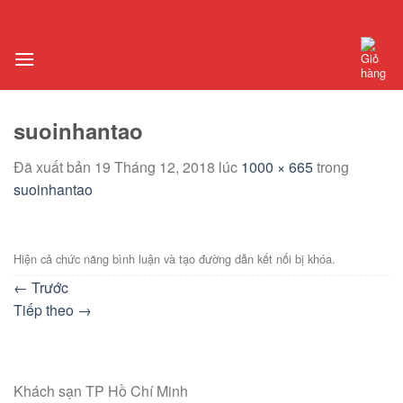
Chuyển
đến
nội
dung
suoinhantao
Đã xuất bản
19 Tháng 12, 2018
lúc
1000 × 665
trong
suoinhantao
Hiện cả chức năng bình luận và tạo đường dẫn kết nối bị khóa.
←
Trước
Tiếp theo
→
Khách sạn TP Hồ Chí Minh