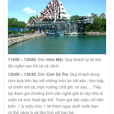
11h00 – 12h00:
Đến
Hòn Một
: Quý khách tự do bơi,
lặn ngắm san hô và cá cảnh.
12h00 – 13h30:
Đến
Con Sẻ Tre
: Quý khách dùng
cơm trưa trên tàu với những món ăn hải sản : tôm hấp,
cá chiên sốt cà, mực nướng, chả giò, mì xào,… Tiếp
tục tham gia chương trình văn nghê giải trí cây nhà lá
vườn và sinh hoạt tập thể. Tham gia tiệc rượu nổi trên
biển, 1 ly rượu nho, 1 lát thơm ngay dưới nước bạn
có thể nâng ly và tâm tình với bạn bè.