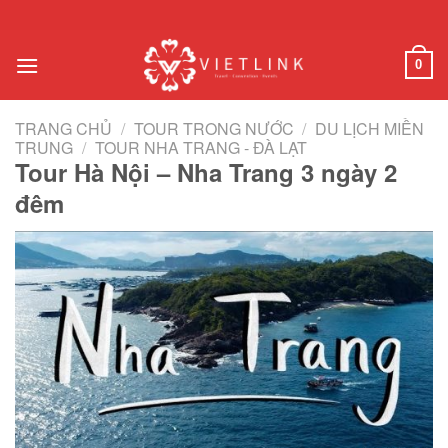
Chuyển
đến
nội
0
dung
TRANG CHỦ
/
TOUR TRONG NƯỚC
/
DU LỊCH MIỀN
TRUNG
/
TOUR NHA TRANG - ĐÀ LẠT
Tour Hà Nội – Nha Trang 3 ngày 2
đêm