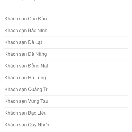
Khách sạn Côn Đảo
Khách sạn Bắc Ninh
Khách sạn Đà Lạt
Khách sạn Đà Nẵng
Khách sạn Đồng Nai
Khách sạn Hạ Long
Khách sạn Quảng Trị
Khách sạn Vũng Tàu
Khách sạn Bạc Liêu
Khách sạn Quy Nhơn