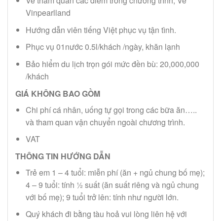
Vé tham quan các điểm trong chương trình, Vé
Vinpearlland
Hướng dẫn viên tiếng Việt phục vụ tận tình.
Phục vụ
01
nước 0.5l/khách /ngày, khăn lạnh
Bảo hiểm du lịch
trọn gói mức đền bù: 20,000,000
/khách
GIÁ KHÔNG BAO GỒM
Chi phí cá nhân, uống tự gọi trong các bữa ăn…..
và tham quan vận chuyển ngoài chương trình.
VAT
THÔNG TIN HƯỚNG DẪN
Trẻ em 1 – 4 tuổi: miễn phí (ăn + ngủ chung bố mẹ);
4 – 9 tuổi: tính ½ suất (ăn suất riêng và ngủ chung
với bố mẹ); 9 tuổi trở lên: tính như người lớn.
Quý khách đi bằng tàu hoả vui lòng liên hệ với