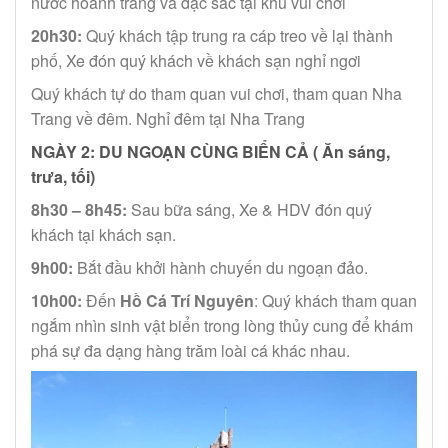
nước hoành tráng và đặc sắc tại khu vui chơi
20h30:
Quý khách tập trung ra cáp treo về lại thành
phố, Xe đón quý khách về khách sạn nghỉ ngơi
Quý khách tự do tham quan vui chơi, tham quan Nha
Trang về đêm. Nghỉ đêm tại Nha Trang
NGÀY 2: DU NGOẠN CÙNG BIỂN CẢ ( Ăn sáng,
trưa, tối)
8h30 – 8h45:
Sau bữa sáng, Xe & HDV đón quý
khách tại khách sạn.
9h00:
Bắt đầu khởi hành chuyến du ngoạn đảo.
10h00:
Đến
Hồ Cá Trí Nguyên
: Quý khách tham quan
ngắm nhìn sinh vật biển trong lòng thủy cung để khám
phá sự đa dạng hàng trăm loài cá khác nhau.