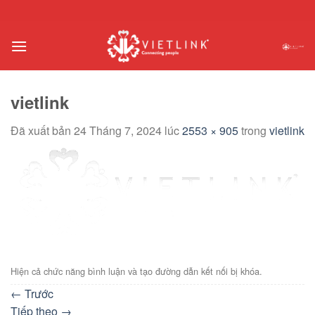
Chuyển
đến
nội
dung
vietlink
Đã xuất bản
24 Tháng 7, 2024
lúc
2553 × 905
trong
vietlink
Hiện cả chức năng bình luận và tạo đường dẫn kết nối bị khóa.
←
Trước
Tiếp theo
→